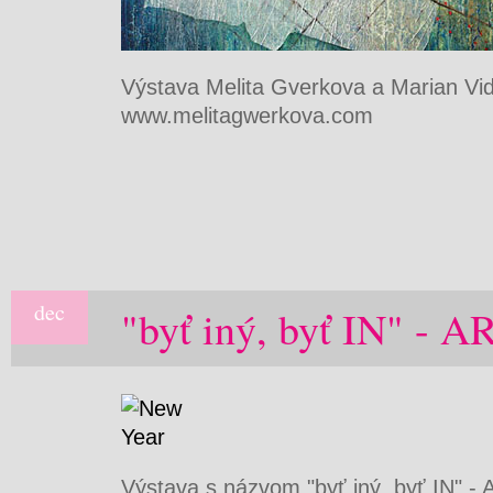
Výstava Melita Gverkova a Marian Vi
www.melitagwerkova.com
dec
"byť iný, byť IN" -
Výstava s názvom "byť iný, byť IN" 