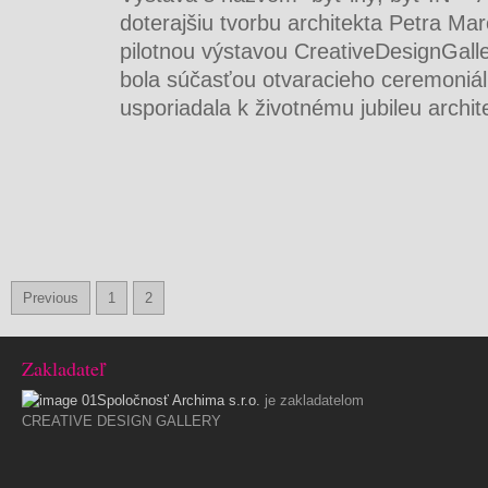
doterajšiu tvorbu architekta Petra Mar
pilotnou výstavou CreativeDesignGaller
bola súčasťou otvaracieho ceremoniál
usporiadala k životnému jubileu archit
Previous
1
2
Zakladateľ
Spoločnosť
Archima s.r.o.
je zakladatelom
CREATIVE DESIGN GALLERY